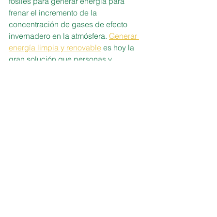
fósiles para generar energía para 
frenar el incremento de la 
concentración de gases de efecto 
invernadero en la atmósfera. 
Generar 
energía limpia y renovable
 es hoy la 
gran solución que personas y 
organizaciones tienen a su alcance 
para acometer esta transición.
Ver todo
Entradas recientes