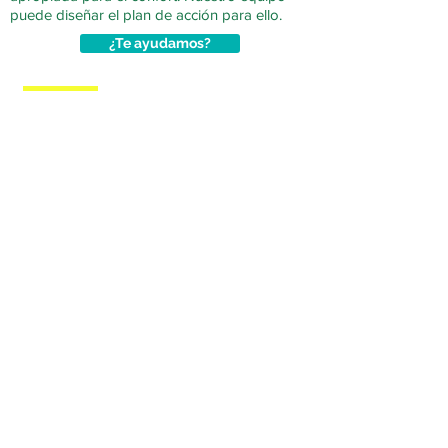
puede diseñar el plan de acción para ello.
¿Te ayudamos?
PLAN DE ACCIÓN
ENERGÍA
LIMPIA 2030
En su camino hacia la neutralidad de carbono,
las organizaciones tienen el desafío de
reducir su huella de carbono organizacional o