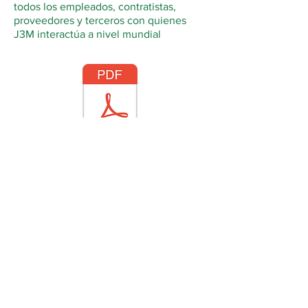
todos los empleados, contratistas,
proveedores y terceros con quienes
J3M interactúa a nivel mundial
POLÍTICA DE IGUALDAD
LABORAL Y NO
DISCRIMINACIÓN
En J3M, nos comprometemos con la
igualdad de oportunidades, la no
discriminación y la construcción de un
entorno laboral justo, equitativo,
diverso e inclusivo, en línea con los
Principios para el Empoderamiento de