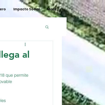
Zero
Impacto Social
More
lega al
18 que permite 
ovable 
les 