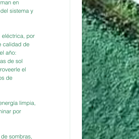
orman en 
del sistema y 
 eléctrica, por 
e calidad de 
el año:
ras de sol
roveerle el 
os de 
nergía limpia, 
minar por 
 de sombras, 